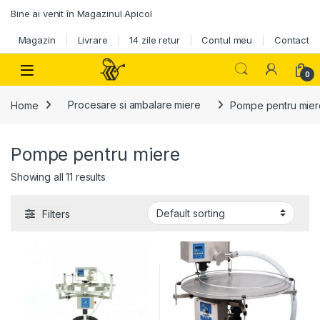
Skip to navigation
Skip to content
Bine ai venit în Magazinul Apicol
Magazin
Livrare
14 zile retur
Contul meu
Contact
0
Home
Procesare si ambalare miere
Pompe pentru mier
Pompe pentru miere
Showing all 11 results
Filters