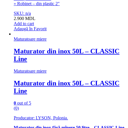
» Robinet – din plastic 2″
SKU: n/a
2.900
MDL
Add to cart
Adaugă în Favorit
Maturatoare miere
Maturator din inox 50L – CLASSIC
Line
Maturatoare miere
Maturator din inox 50L – CLASSIC
Line
0
out of 5
(0)
Producator: LYSON, Polonia.
Maturator din inox fără mînere 50 litre – CLASSIC Line.