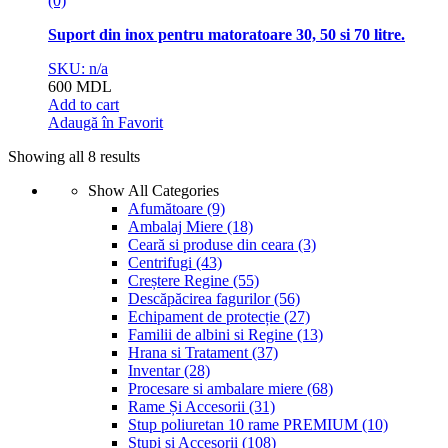
(0)
Suport din inox pentru matoratoare 30, 50 si 70 litre.
SKU: n/a
600
MDL
Add to cart
Adaugă în Favorit
Showing all 8 results
Show All Categories
Afumătoare
(9)
Ambalaj Miere
(18)
Ceară si produse din ceara
(3)
Centrifugi
(43)
Creștere Regine
(55)
Descăpăcirea fagurilor
(56)
Echipament de protecție
(27)
Familii de albini si Regine
(13)
Hrana si Tratament
(37)
Inventar
(28)
Procesare si ambalare miere
(68)
Rame Și Accesorii
(31)
Stup poliuretan 10 rame PREMIUM
(10)
Stupi și Accesorii
(108)