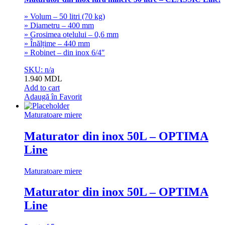
» Volum – 50 litri (70 kg)
» Diametru – 400 mm
» Grosimea oțelului – 0,6 mm
» Înălțime – 440 mm
» Robinet – din inox 6/4″
SKU: n/a
1.940
MDL
Add to cart
Adaugă în Favorit
Maturatoare miere
Maturator din inox 50L – OPTIMA
Line
Maturatoare miere
Maturator din inox 50L – OPTIMA
Line