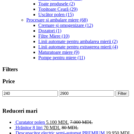
Toate produsele
(2)
Topitoare Ceară
(29)
Uscător polen
(15)
Procesare si ambalare miere
(68)
Cremare și omogenizare
(12)
Dozatori
(1)
Filtre Miere
(10)
Linii automate pentru ambalarea mierii
(2)
Linii automate pentru extragerea mierii
(4)
Maturatoare miere
(9)
Pompe pentru miere
(11)
Filters
Price
Filter
Reduceri mari
Curatator polen
5.100
MDL
7.000
MDL
Hrănitor 8 litri
70
MDL
80
MDL
Descapacitor electric semi-automat PREMIUM
19.950
MDL