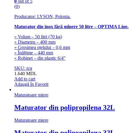
0
out of 5
(0)
Producator: LYSON, Polonia.
Maturator din inox fără mînere 50 litre – OPTIMA Line.
» Volum – 50 litri (70 kg)
» Diametru – 400 mm
» Grosimea oțelului – 0,6 mm
» Înălțime – 440 mm
» Robinet – din plastic 6/4″
SKU: n/a
1.640
MDL
Add to cart
Adaugă în Favorit
Maturatoare miere
Maturator din polipropilena 32L
Maturatoare miere
Maturator din polipropilena 32L