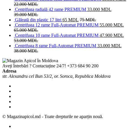
22.000
MDL
Centrifuga radială 42 rame PREMIUM
33.000
MDL
39.000
MDL
Găleată din plastic 17 litri
65
MDL
75
MDL
Centrifuga 12 rame Full-Automat PREMIUM
55.000
MDL
65.000
MDL
Centrifuga 10 rame Full-Automat PREMIUM
47.900
MDL
53.000
MDL
Centrifuga 8 rame Full-Automat PREMIUM
33.000
MDL
38.000
MDL
Aveți întrebări ? Contactaține 24/7!
+373 684 90 200
Adresa
str. Alexandru cel Bun 53/2, or. Soroca, Republica Moldova
© Magazinapicol.md - Toate drepturile ne aparțin nouă.