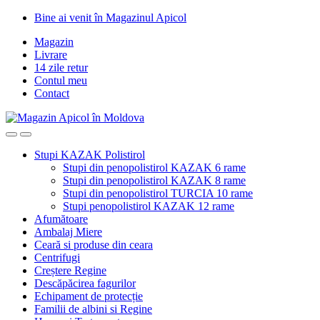
Skip
Skip
Bine ai venit în Magazinul Apicol
to
to
Magazin
navigation
content
Livrare
14 zile retur
Contul meu
Contact
Stupi KAZAK Polistirol
Stupi din penopolistirol KAZAK 6 rame
Stupi din penopolistirol KAZAK 8 rame
Stupi din penopolistirol TURCIA 10 rame
Stupi penopolistirol KAZAK 12 rame
Afumătoare
Ambalaj Miere
Ceară si produse din ceara
Centrifugi
Creștere Regine
Descăpăcirea fagurilor
Echipament de protecție
Familii de albini si Regine