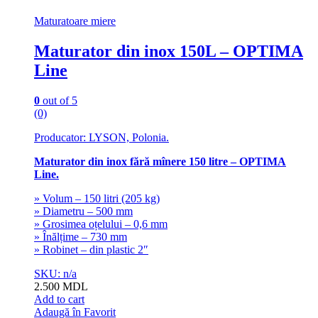
Maturatoare miere
Maturator din inox 150L – OPTIMA
Line
0
out of 5
(0)
Producator: LYSON, Polonia.
Maturator din inox fără mînere 150 litre – OPTIMA
Line.
» Volum – 150 litri (205 kg)
» Diametru – 500 mm
» Grosimea oțelului – 0,6 mm
» Înălțime – 730 mm
» Robinet – din plastic 2″
SKU: n/a
2.500
MDL
Add to cart
Adaugă în Favorit