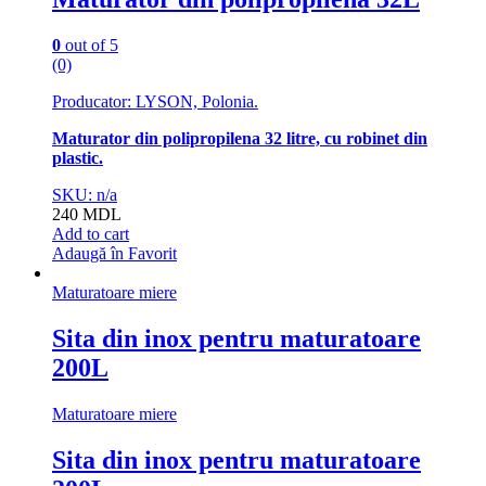
0
out of 5
(0)
Producator: LYSON, Polonia.
Maturator din polipropilena 32 litre, cu robinet din
plastic.
SKU: n/a
240
MDL
Add to cart
Adaugă în Favorit
Maturatoare miere
Sita din inox pentru maturatoare
200L
Maturatoare miere
Sita din inox pentru maturatoare