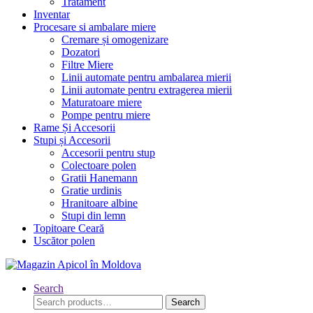
Tratament
Inventar
Procesare si ambalare miere
Cremare și omogenizare
Dozatori
Filtre Miere
Linii automate pentru ambalarea mierii
Linii automate pentru extragerea mierii
Maturatoare miere
Pompe pentru miere
Rame Și Accesorii
Stupi și Accesorii
Accesorii pentru stup
Colectoare polen
Gratii Hanemann
Gratie urdinis
Hranitoare albine
Stupi din lemn
Topitoare Ceară
Uscător polen
Search
Search
Search
for: