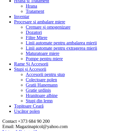
Hrana si Tratament
Hrana
Tratament
Inventar
Procesare si ambalare miere
Cremare și omogenizare
Dozatori
Filtre Miere
Linii automate pentru ambalarea mierii
Linii automate pentru extragerea mierii
Maturatoare miere
Pompe pentru miere
Rame Și Accesorii
Stupi și Accesorii
Accesorii pentru stup
Colectoare polen
Gratii Hanemann
Gratie urdinis
Hranitoare albine
Stupi din lemn
Topitoare Ceară
Uscător polen
Contact +373 684 90 200
Email: Magazinapicol@yahoo.com