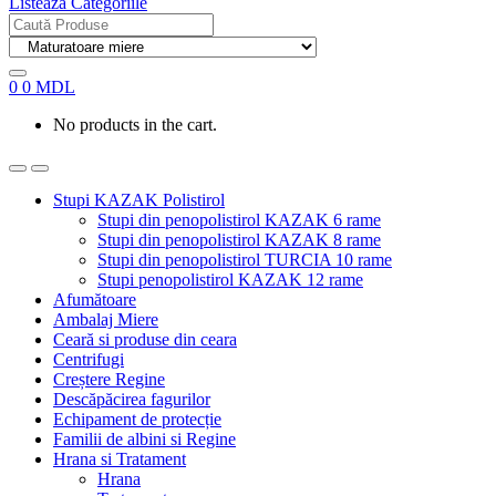
Listează Categoriile
Search
for:
0
0
MDL
No products in the cart.
Stupi KAZAK Polistirol
Stupi din penopolistirol KAZAK 6 rame
Stupi din penopolistirol KAZAK 8 rame
Stupi din penopolistirol TURCIA 10 rame
Stupi penopolistirol KAZAK 12 rame
Afumătoare
Ambalaj Miere
Ceară si produse din ceara
Centrifugi
Creștere Regine
Descăpăcirea fagurilor
Echipament de protecție
Familii de albini si Regine
Hrana si Tratament
Hrana