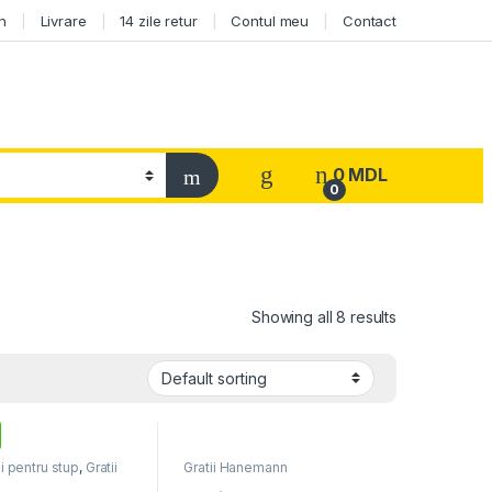
n
Livrare
14 zile retur
Contul meu
Contact
0
MDL
0
Showing all 8 results
i pentru stup
,
Gratii
Gratii Hanemann
nn
,
Stupi și Accesorii