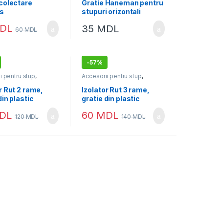
 colectare
Gratie Haneman pentru
is
stupuri orizontali
DL
35
MDL
60
MDL
-
57%
i pentru stup
,
Accesorii pentru stup
,
e Regine
,
Gratii
Creștere Regine
,
Gratii
nn
Hanemann
r Rut 2 rame,
Izolator Rut 3 rame,
din plastic
gratie din plastic
DL
60
MDL
120
MDL
140
MDL