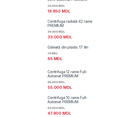
22.000
MDL
19.950
MDL
Centrifuga radială 42 rame
PREMIUM
39.000
MDL
33.000
MDL
Găleată din plastic 17 litri
75
MDL
65
MDL
Centrifuga 12 rame Full-
Automat PREMIUM
65.000
MDL
55.000
MDL
Centrifuga 10 rame Full-
Automat PREMIUM
53.000
MDL
47.900
MDL