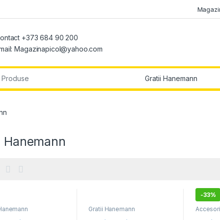
Magazi
ontact +373 684 90 200
mail: Magazinapicol@yahoo.com
r:
nn
ii Hanemann
-
33%
i Hanemann
Gratii Hanemann
Accesori
Hanema