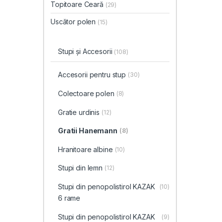
Topitoare Ceară
(29)
Uscător polen
(15)
Stupi și Accesorii
(108)
Accesorii pentru stup
(30)
Colectoare polen
(8)
Gratie urdinis
(12)
Gratii Hanemann
(8)
Hranitoare albine
(10)
Stupi din lemn
(12)
Stupi din penopolistirol KAZAK
(10)
6 rame
Stupi din penopolistirol KAZAK
(9)