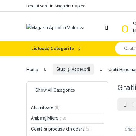
Skip to navigation
Skip to content
Bine ai venit în Magazinul Apicol
C
E
Search fo
Listează Categoriile
Home
Stupi și Accesorii
Gratii Hanema
Grat
Show All Categories
Afumătoare
(9)
Ambalaj Miere
(18)
Ceară si produse din ceara
(3)
Grati