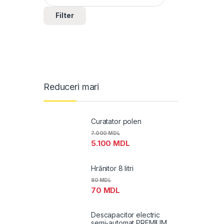
Filter
Reduceri mari
Curatator polen
7.000
MDL
5.100
MDL
Hrănitor 8 litri
80
MDL
70
MDL
Descapacitor electric
semi-automat PREMIUM