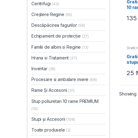
Grat
Centrifugi
(43)
10 r
Creștere Regine
(55)
13
Descăpăcirea fagurilor
(56)
Echipament de protecție
(27)
Familii de albini si Regine
(13)
Grati
Grat
Hrana si Tratament
(37)
stupu
Inventar
(28)
25
Procesare si ambalare miere
(68)
Rame Și Accesorii
(31)
Showing a
Stup poliuretan 10 rame PREMIUM
(10)
Stupi și Accesorii
(108)
Toate produsele
(2)