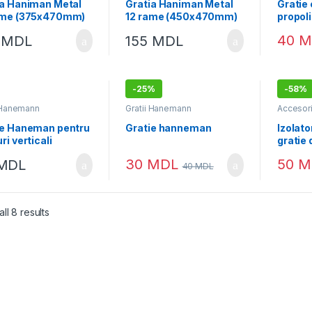
ia Haniman Metal
Gratia Haniman Metal
Gratie
ame (375x470mm)
12 rame (450x470mm)
propol
40
M
5
MDL
155
MDL
-
25%
-
58%
i Hanemann
Gratii Hanemann
Accesori
Creșter
Hanema
ie Haneman pentru
Gratie hanneman
Izolato
ri verticali
gratie 
30
MDL
50
M
MDL
40
MDL
ll 8 results