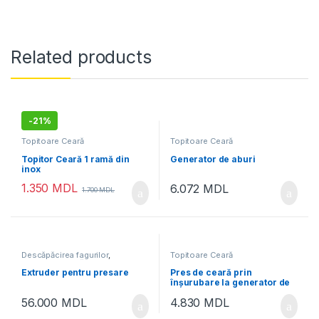
Related products
-
21%
Topitoare Ceară
Topitoare Ceară
Topitor Ceară 1 ramă din
Generator de aburi
inox
1.350
MDL
6.072
MDL
1.700
MDL
Descăpăcirea fagurilor
,
Topitoare Ceară
Topitoare Ceară
Extruder pentru presare
Pres de ceară prin
înșurubare la generator de
aburi
56.000
MDL
4.830
MDL