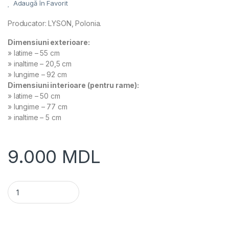
Adaugă în Favorit
Producator: LYSON, Polonia.
Dimensiuni exterioare:
» latime – 55 cm
» inaltime – 20,5 cm
» lungime – 92 cm
Dimensiuni interioare (pentru rame):
» latime – 50 cm
» lungime – 77 cm
» inaltime – 5 сm
9.000
MDL
Topitor de ceara la soare din otel inoxidabil, mare quantity