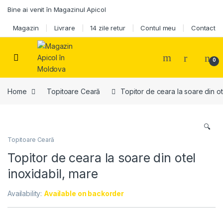
Skip to navigation
Skip to content
Bine ai venit în Magazinul Apicol
Magazin
Livrare
14 zile retur
Contul meu
Contact
0
Home
Topitoare Ceară
Topitor de ceara la soare din ot
🔍
Topitoare Ceară
Topitor de ceara la soare din otel
inoxidabil, mare
Availability:
Available on backorder