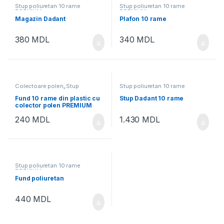
Stup poliuretan 10 rame
Stup poliuretan 10 rame
PREMIUM
PREMIUM
Magazin Dadant
Plafon 10 rame
380
MDL
340
MDL
Colectoare polen
,
Stup
Stup poliuretan 10 rame
poliuretan 10 rame PREMIUM
,
PREMIUM
Stupi din penopolistirol TURCIA
Fund 10 rame din plastic cu
Stup Dadant 10 rame
10 rame
colector polen PREMIUM
240
MDL
1.430
MDL
Stup poliuretan 10 rame
PREMIUM
Fund poliuretan
440
MDL