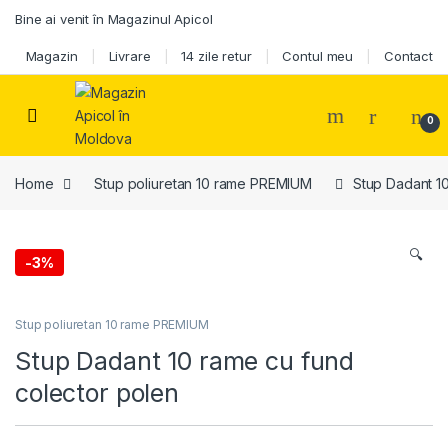
Skip to navigation
Skip to content
Bine ai venit în Magazinul Apicol
Magazin
Livrare
14 zile retur
Contul meu
Contact
0
Home
Stup poliuretan 10 rame PREMIUM
Stup Dadant 10
🔍
-
3%
Stup poliuretan 10 rame PREMIUM
Stup Dadant 10 rame cu fund
colector polen