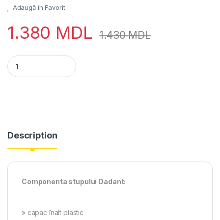
Adaugă în Favorit
1.380
MDL
1.430
MDL
Stup Dadant 10 rame cu fund colector polen quantity
Description
Componenta stupului Dadant:
» capac înalt plastic