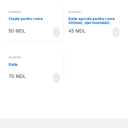
Inventar
Inventar
Clește pentru rame
Dalta apicola pentru rame
200mm, oțel inoxidabil,
mâner din lemn
50
MDL
45
MDL
Inventar
Dalta
70
MDL