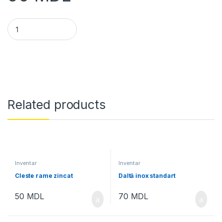
Perie Apicola cu miner Plastic quantity
Related products
Inventar
Inventar
Cleste rame zincat
Daltă inox standart
50
MDL
70
MDL