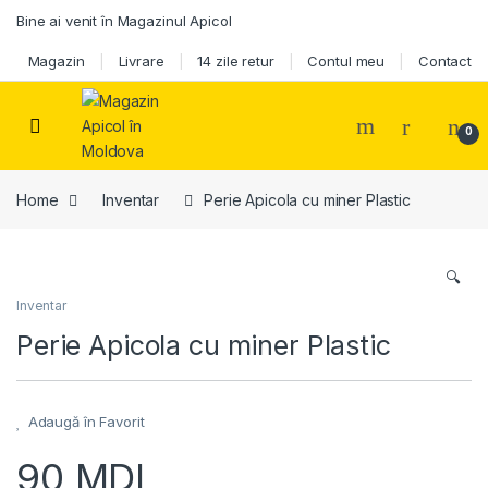
Skip to navigation
Skip to content
Bine ai venit în Magazinul Apicol
Magazin
Livrare
14 zile retur
Contul meu
Contact
0
Home
Inventar
Perie Apicola cu miner Plastic
🔍
Inventar
Perie Apicola cu miner Plastic
Adaugă în Favorit
90
MDL