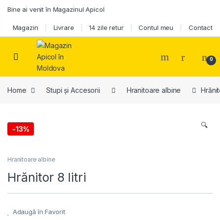
Skip to navigation
Skip to content
Bine ai venit în Magazinul Apicol
Magazin
Livrare
14 zile retur
Contul meu
Contact
0
Home
Stupi și Accesorii
Hranitoare albine
Hrănito
🔍
-
13%
Hranitoare albine
Hrănitor 8 litri
Adaugă în Favorit