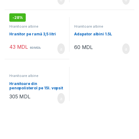
-
28%
Hranitoare albine
Hranitoare albine
Hranitor pe ramă 3,5 litri
Adapator albini 1.5L
43
MDL
60
MDL
60
MDL
Hranitoare albine
Hranitoare din
penopolisterol pe 15l. vopsit
305
MDL