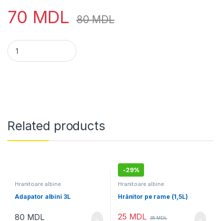
70
MDL
80
MDL
Hrănitor 8 litri quantity
Related products
-
29%
Hranitoare albine
Hranitoare albine
Adapator albini 3L
Hrănitor pe rame (1,5L)
25
MDL
80
MDL
35
MDL