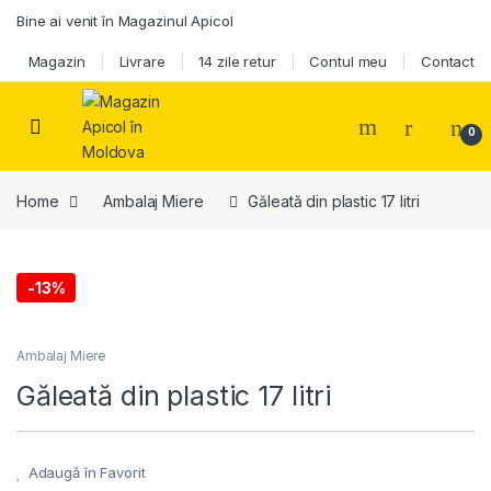
Skip to navigation
Skip to content
Bine ai venit în Magazinul Apicol
Magazin
Livrare
14 zile retur
Contul meu
Contact
0
Home
Ambalaj Miere
Găleată din plastic 17 litri
-
13%
Ambalaj Miere
Găleată din plastic 17 litri
Adaugă în Favorit