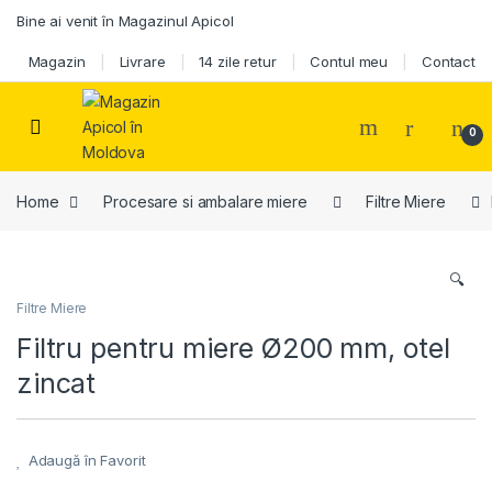
Skip to navigation
Skip to content
Bine ai venit în Magazinul Apicol
Magazin
Livrare
14 zile retur
Contul meu
Contact
0
Home
Procesare si ambalare miere
Filtre Miere
🔍
Filtre Miere
Filtru pentru miere Ø200 mm, otel
zincat
Adaugă în Favorit