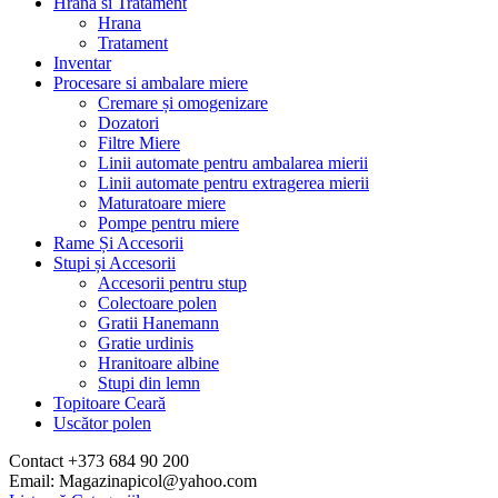
Hrana si Tratament
Hrana
Tratament
Inventar
Procesare si ambalare miere
Cremare și omogenizare
Dozatori
Filtre Miere
Linii automate pentru ambalarea mierii
Linii automate pentru extragerea mierii
Maturatoare miere
Pompe pentru miere
Rame Și Accesorii
Stupi și Accesorii
Accesorii pentru stup
Colectoare polen
Gratii Hanemann
Gratie urdinis
Hranitoare albine
Stupi din lemn
Topitoare Ceară
Uscător polen
Contact +373 684 90 200
Email: Magazinapicol@yahoo.com