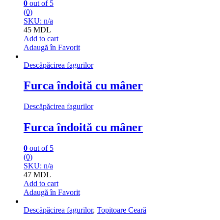
0
out of 5
(0)
SKU: n/a
45
MDL
Add to cart
Adaugă în Favorit
Descăpăcirea fagurilor
Furca îndoită cu mâner
Descăpăcirea fagurilor
Furca îndoită cu mâner
0
out of 5
(0)
SKU: n/a
47
MDL
Add to cart
Adaugă în Favorit
Descăpăcirea fagurilor
,
Topitoare Ceară