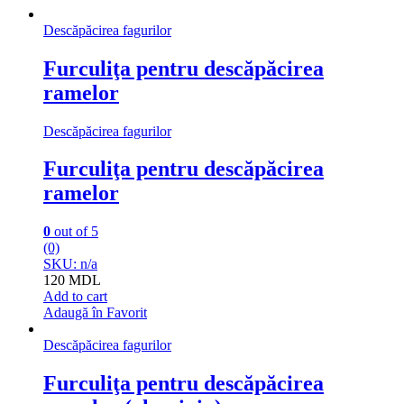
205
mm
Descăpăcirea fagurilor
quantity
Furculiţa pentru descăpăcirea
ramelor
Descăpăcirea fagurilor
Furculiţa pentru descăpăcirea
ramelor
0
out of 5
(0)
SKU: n/a
120
MDL
Add to cart
Adaugă în Favorit
Descăpăcirea fagurilor
Furculiţa pentru descăpăcirea