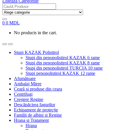
Listează Categoriile
Search
for:
0
0
MDL
No products in the cart.
Stupi KAZAK Polistirol
Stupi din penopolistirol KAZAK 6 rame
Stupi din penopolistirol KAZAK 8 rame
Stupi din penopolistirol TURCIA 10 rame
Stupi penopolistirol KAZAK 12 rame
Afumătoare
Ambalaj Miere
Ceară si produse din ceara
Centrifugi
Creștere Regine
Descăpăcirea fagurilor
Echipament de protecție
Familii de albini si Regine
Hrana si Tratament
Hrana