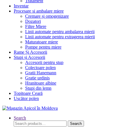
Tratament
Inventar
Procesare si ambalare miere
Cremare și omogenizare
Dozatori
Filtre Miere
Linii automate pentru ambalarea mierii
Linii automate pentru extragerea mierii
Maturatoare miere
Pompe pentru miere
Rame Și Accesorii
Stupi și Accesorii
Accesorii pentru stup
Colectoare polen
Gratii Hanemann
Gratie urdinis
Hranitoare albine
Stupi din lemn
Topitoare Ceară
Uscător polen
Search
Search
Search
for: