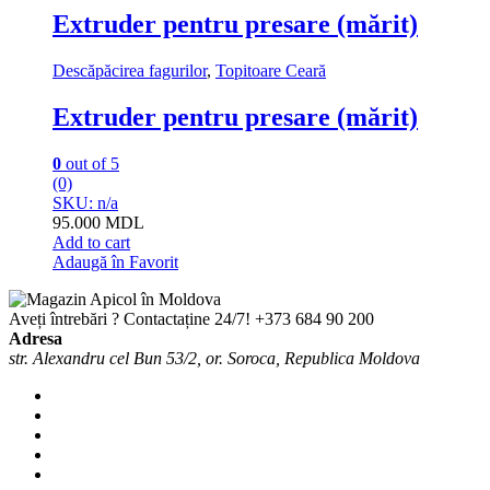
Extruder pentru presare (mărit)
Descăpăcirea fagurilor
,
Topitoare Ceară
Extruder pentru presare (mărit)
0
out of 5
(0)
SKU: n/a
95.000
MDL
Add to cart
Adaugă în Favorit
Aveți întrebări ? Contactaține 24/7!
+373 684 90 200
Adresa
str. Alexandru cel Bun 53/2, or. Soroca, Republica Moldova