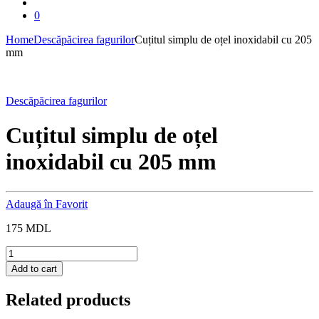
0
Home
Descăpăcirea fagurilor
Cuțitul simplu de oțel inoxidabil cu 205
mm
Descăpăcirea fagurilor
Cuțitul simplu de oțel
inoxidabil cu 205 mm
Adaugă în Favorit
175
MDL
Cuțitul
simplu
Add to cart
de
oțel
Related products
inoxidabil
cu