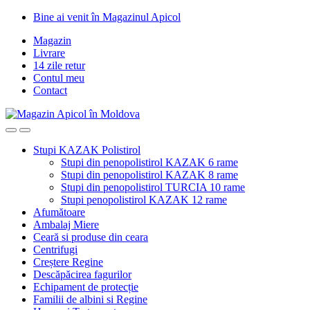
Skip
Skip
Bine ai venit în Magazinul Apicol
to
to
Magazin
navigation
content
Livrare
14 zile retur
Contul meu
Contact
Stupi KAZAK Polistirol
Stupi din penopolistirol KAZAK 6 rame
Stupi din penopolistirol KAZAK 8 rame
Stupi din penopolistirol TURCIA 10 rame
Stupi penopolistirol KAZAK 12 rame
Afumătoare
Ambalaj Miere
Ceară si produse din ceara
Centrifugi
Creștere Regine
Descăpăcirea fagurilor
Echipament de protecție
Familii de albini si Regine