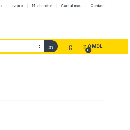
n
Livrare
14 zile retur
Contul meu
Contact
0
MDL
0