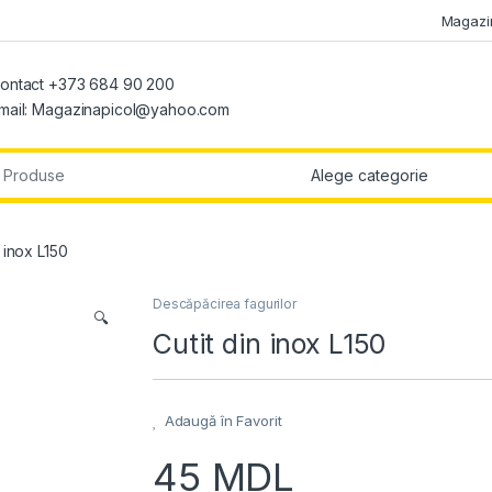
Magazi
ontact +373 684 90 200
mail: Magazinapicol@yahoo.com
r:
n inox L150
Descăpăcirea fagurilor
🔍
Cutit din inox L150
Adaugă în Favorit
45
MDL