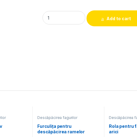
Cutit din inox L150 quantity
Add to cart
ilor
Descăpăcirea fagurilor
Descăpăcirea fa
v
Furculiţa pentru
Rola pentru f
descăpăcirea ramelor
arici