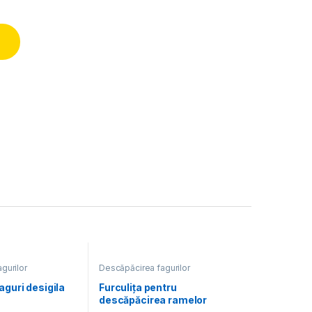
gurilor
Descăpăcirea fagurilor
aguri desigila
Furculiţa pentru
descăpăcirea ramelor