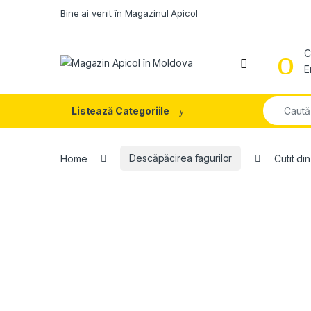
Skip to navigation
Skip to content
Bine ai venit în Magazinul Apicol
C
E
Search fo
Listează Categoriile
Home
Descăpăcirea fagurilor
Cutit di