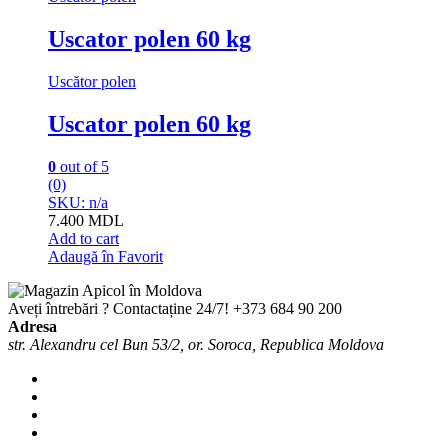
Uscator polen 60 kg
Uscător polen
Uscator polen 60 kg
0
out of 5
(0)
SKU: n/a
7.400
MDL
Add to cart
Adaugă în Favorit
Aveți întrebări ? Contactaține 24/7!
+373 684 90 200
Adresa
str. Alexandru cel Bun 53/2, or. Soroca, Republica Moldova