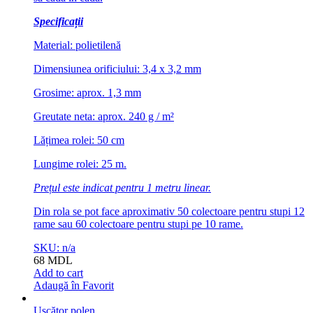
Specificații
Material: polietilenă
Dimensiunea orificiului: 3,4 x 3,2 mm
Grosime: aprox. 1,3 mm
Greutate neta: aprox. 240 g / m²
Lățimea rolei: 50 cm
Lungime rolei: 25 m.
Prețul este indicat pentru 1 metru linear.
Din rola se pot face aproximativ 50 colectoare pentru stupi 12
rame sau 60 colectoare pentru stupi pe 10 rame.
SKU: n/a
68
MDL
Add to cart
Adaugă în Favorit
Uscător polen