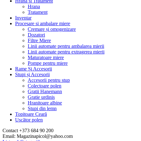
Hrana si Tratament
Hrana
Tratament
Inventar
Procesare si ambalare miere
Cremare și omogenizare
Dozatori
Filtre Miere
Linii automate pentru ambalarea mierii
Linii automate pentru extragerea mierii
Maturatoare miere
Pompe pentru miere
Rame Și Accesorii
Stupi și Accesorii
Accesorii pentru stup
Colectoare polen
Gratii Hanemann
Gratie urdinis
Hranitoare albine
Stupi din lemn
Topitoare Ceară
Uscător polen
Contact +373 684 90 200
Email: Magazinapicol@yahoo.com