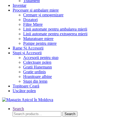
Tratament
Inventar
Procesare si ambalare miere
Cremare și omogenizare
Dozatori
Filtre Miere
Linii automate pentru ambalarea mierii
Linii automate pentru extragerea mierii
Maturatoare miere
Pompe pentru miere
Rame Și Accesorii
Stupi și Accesorii
Accesorii pentru stup
Colectoare polen
Gratii Hanemann
Gratie urdinis
Hranitoare albine
Stupi din lemn
Topitoare Ceară
Uscător polen
Search
Search
Search
for: