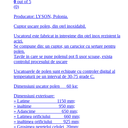
0
out of 5
(0)
Producator: LYSON, Polonia.
Cuptor uscare polen, din otel inoxidabil.
Uscatorul este fabricat in intregime din otel inox rezistent la
acizi.
Se compune din: un cuptor, un carucior cu sertare pentru
polen.
Tavile in care se pune polenul pot fi usor scoase, exista
controlul procesului de uscare
Uscatoarele de polen sunt echipate cu controler digital al
temperaturii pe un interval de 30-75 grade C.
Dimensiuni uscator polen 60 kg:
Dimensiuni exterioare:
» Latime 1150 mm;
» inaltime 950 mm;
» Adancime 650 mm;
» Latimea orificiului 660 mm;
» inaltimea orificiului 925 mm;
» Grosimea peretelui celulei 20mm;