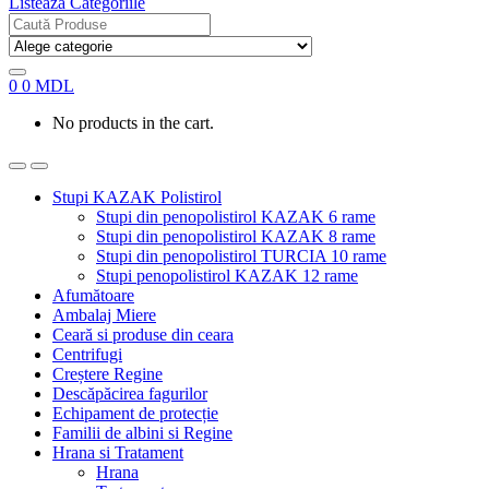
Listează Categoriile
Search
for:
0
0
MDL
No products in the cart.
Stupi KAZAK Polistirol
Stupi din penopolistirol KAZAK 6 rame
Stupi din penopolistirol KAZAK 8 rame
Stupi din penopolistirol TURCIA 10 rame
Stupi penopolistirol KAZAK 12 rame
Afumătoare
Ambalaj Miere
Ceară si produse din ceara
Centrifugi
Creștere Regine
Descăpăcirea fagurilor
Echipament de protecție
Familii de albini si Regine
Hrana si Tratament
Hrana