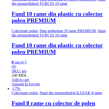
din penopolistirol TURCIA 10 rame
Fund 10 rame din plastic cu colector
polen PREMIUM
Colectoare polen
,
Stup poliuretan 10 rame PREMIUM
,
Stupi
din penopolistirol TURCIA 10 rame
Fund 10 rame din plastic cu colector
polen PREMIUM
0
out of 5
(0)
SKU: n/a
240
MDL
Add to cart
Adaugă în Favorit
-
17%
Colectoare polen
,
Stupi din penopolistirol KAZAK 8 rame
Fund 8 rame cu colector de polen