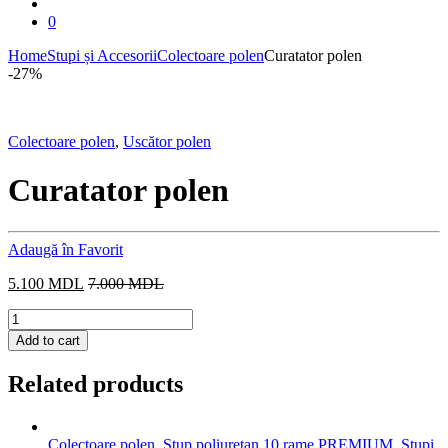
0
Home
Stupi și Accesorii
Colectoare polen
Curatator polen
-
27%
Colectoare polen
,
Uscător polen
Curatator polen
Adaugă în Favorit
5.100
MDL
7.000
MDL
Curatator
polen
Add to cart
quantity
Related products
Colectoare polen
,
Stup poliuretan 10 rame PREMIUM
,
Stupi