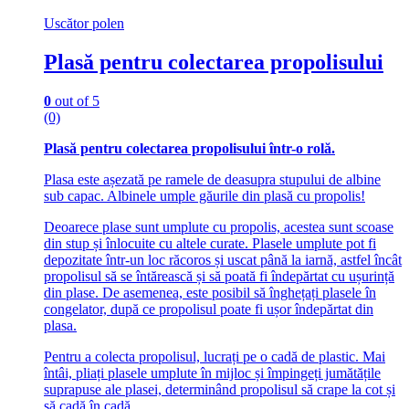
Uscător polen
Plasă pentru colectarea propolisului
0
out of 5
(0)
Plasă pentru colectarea propolisului într-o rolă.
Plasa este așezată pe ramele de deasupra stupului de albine
sub capac. Albinele umple găurile din plasă cu propolis!
Deoarece plase sunt umplute cu propolis, acestea sunt scoase
din stup și înlocuite cu altele curate. Plasele umplute pot fi
depozitate într-un loc răcoros și uscat până la iarnă, astfel încât
propolisul să se întărească și să poată fi îndepărtat cu ușurință
din plase. De asemenea, este posibil să înghețați plasele în
congelator, după ce propolisul poate fi ușor îndepărtat din
plasa.
Pentru a colecta propolisul, lucrați pe o cadă de plastic. Mai
întâi, pliați plasele umplute în mijloc și împingeți jumătățile
suprapuse ale plasei, determinând propolisul să crape la cot și
să cadă în cadă.