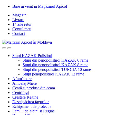
Skip
Skip
Bine ai venit în Magazinul Apicol
to
to
Magazin
navigation
content
Livrare
14 zile retur
Contul meu
Contact
Stupi KAZAK Polistirol
Stupi din penopolistirol KAZAK 6 rame
Stupi din penopolistirol KAZAK 8 rame
Stupi din penopolistirol TURCIA 10 rame
Stupi penopolistirol KAZAK 12 rame
Afumătoare
Ambalaj Miere
Ceară si produse din ceara
Centrifugi
Creștere Regine
Descăpăcirea fagurilor
Echipament de protecție
Familii de albini si Regine