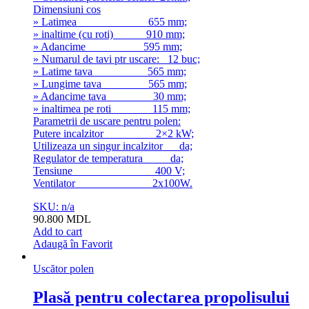
Dimensiuni cos
» Latimea 655 mm;
» inaltime (cu roti) 910 mm;
» Adancime 595 mm;
» Numarul de tavi ptr uscare: 12 buc;
» Latime tava 565 mm;
» Lungime tava 565 mm;
» Adancime tava 30 mm;
» inaltimea pe roti 115 mm;
Parametrii de uscare pentru polen:
Putere incalzitor 2×2 kW;
Utilizeaza un singur incalzitor da;
Regulator de temperatura da;
Tensiune 400 V;
Ventilator 2x100W.
SKU: n/a
90.800
MDL
Add to cart
Adaugă în Favorit
Uscător polen
Plasă pentru colectarea propolisului