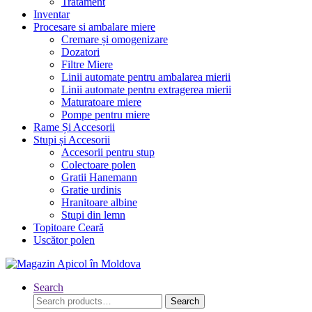
Tratament
Inventar
Procesare si ambalare miere
Cremare și omogenizare
Dozatori
Filtre Miere
Linii automate pentru ambalarea mierii
Linii automate pentru extragerea mierii
Maturatoare miere
Pompe pentru miere
Rame Și Accesorii
Stupi și Accesorii
Accesorii pentru stup
Colectoare polen
Gratii Hanemann
Gratie urdinis
Hranitoare albine
Stupi din lemn
Topitoare Ceară
Uscător polen
Search
Search
Search
for: