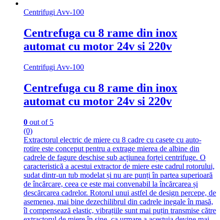
Centrifugi Avv-100
Centrefuga cu 8 rame din inox
automat сu motor 24v si 220v
Centrifugi Avv-100
Centrefuga cu 8 rame din inox
automat сu motor 24v si 220v
0
out of 5
(0)
Extractorul electric de miere cu 8 cadre cu casete cu auto-
rotire este conceput pentru a extrage mierea de albine din
cadrele de fagure deschise sub acțiunea forței centrifuge. O
caracteristică a acestui extractor de miere este cadrul rotorului,
sudat dintr-un tub modelat și nu are punți în partea superioară
de încărcare, ceea ce este mai convenabil la încărcarea și
descărcarea cadrelor. Rotorul unui astfel de design percepe, de
asemenea, mai bine dezechilibrul din cadrele inegale în masă,
îl compensează elastic, vibrațiile sunt mai puțin transmise către
extractorul de miere în sine, ca urmare a acestuia devine mai