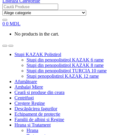
Listează Categoriile
Search
for:
0
0
MDL
No products in the cart.
Stupi KAZAK Polistirol
Stupi din penopolistirol KAZAK 6 rame
Stupi din penopolistirol KAZAK 8 rame
Stupi din penopolistirol TURCIA 10 rame
Stupi penopolistirol KAZAK 12 rame
Afumătoare
Ambalaj Miere
Ceară si produse din ceara
Centrifugi
Creștere Regine
Descăpăcirea fagurilor
Echipament de protecție
Familii de albini si Regine
Hrana si Tratament
Hrana