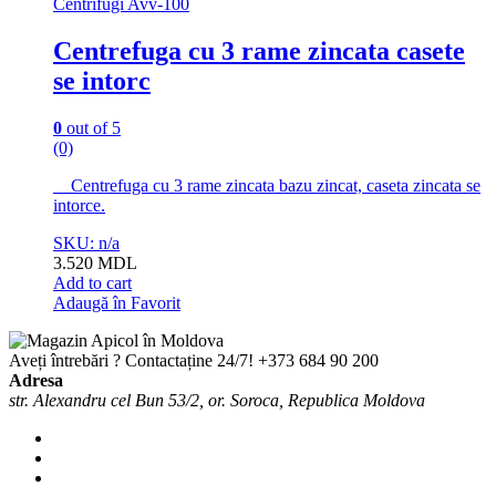
Centrifugi Avv-100
Centrefuga cu 3 rame zincata casete
se intorc
0
out of 5
(0)
Centrefuga cu 3 rame zincata bazu zincat, caseta zincata se
intorce.
SKU: n/a
3.520
MDL
Add to cart
Adaugă în Favorit
Aveți întrebări ? Contactaține 24/7!
+373 684 90 200
Adresa
str. Alexandru cel Bun 53/2, or. Soroca, Republica Moldova