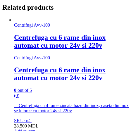
rame
Related products
zincata
casetele
se
itorc
Centrifugi Avv-100
quantity
Centrefuga cu 6 rame din inox
automat сu motor 24v si 220v
Centrifugi Avv-100
Centrefuga cu 6 rame din inox
automat сu motor 24v si 220v
0
out of 5
(0)
Centrefuga cu 4 rame zincata bazu din inox, caseta din inox
se intorce сu motor 24v si 220v
SKU: n/a
28.500
MDL