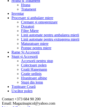
Hrana si Tratament
Hrana
Tratament
Inventar
Procesare si ambalare miere
Cremare și omogenizare
Dozatori
Filtre Miere
Linii automate pentru ambalarea mierii
Linii automate pentru extragerea mierii
Maturatoare miere
Pompe pentru miere
Rame Și Accesorii
Stupi și Accesorii
Accesorii pentru stup
Colectoare polen
Gratii Hanemann
Gratie urdinis
Hranitoare albine
Stupi din lemn
Topitoare Ceară
Uscător polen
Contact +373 684 90 200
Email: Magazinapicol@yahoo.com