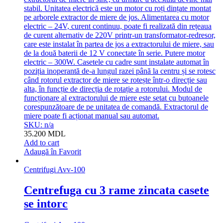
stabil. Unitatea electrică este un motor cu roți dințate montat
pe arborele extractor de miere de jos. Alimentarea cu motor
electric – 24V, curent continuu, poate fi realizată din rețeaua
de curent alternativ de 220V printr-un transformator-redresor,
care este instalat în partea de jos a extractorului de miere, sau
de la două baterii de 12 V conectate în serie. Putere motor
electric – 300W. Casetele cu cadre sunt instalate automat în
poziția inoperantă de-a lungul razei până la centru și se rotesc
când rotorul extractor de miere se rotește într-o direcție sau
alta, în funcție de direcția de rotație a rotorului. Modul de
funcționare al extractorului de miere este setat cu butoanele
corespunzătoare de pe unitatea de comandă. Extractorul de
miere poate fi acționat manual sau automat.
SKU: n/a
35.200
MDL
Add to cart
Adaugă în Favorit
Centrifugi Avv-100
Centrefuga cu 3 rame zincata casete
se intorc