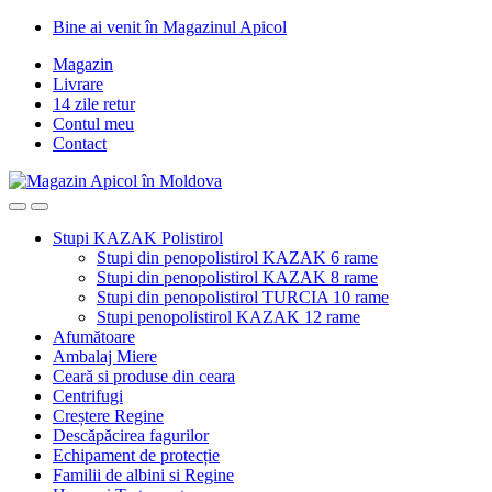
Skip
Skip
Bine ai venit în Magazinul Apicol
to
to
Magazin
navigation
content
Livrare
14 zile retur
Contul meu
Contact
Stupi KAZAK Polistirol
Stupi din penopolistirol KAZAK 6 rame
Stupi din penopolistirol KAZAK 8 rame
Stupi din penopolistirol TURCIA 10 rame
Stupi penopolistirol KAZAK 12 rame
Afumătoare
Ambalaj Miere
Ceară si produse din ceara
Centrifugi
Creștere Regine
Descăpăcirea fagurilor
Echipament de protecție
Familii de albini si Regine