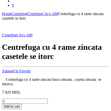
0
Home
Centrifugi
Centrifugi Avv-100
Centrefuga cu 4 rame zincata
casetele se itorc
Centrifugi Avv-100
Centrefuga cu 4 rame zincata
casetele se itorc
Adaugă în Favorit
Centrefuga cu 4 rame zincata bacu zincata , caseta zincata se
intorce.
7.920
MDL
Centrefuga
cu
Add to cart
4