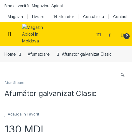
Skip to navigation
Skip to content
Bine ai venit în Magazinul Apicol
Magazin
Livrare
14 zile retur
Contul meu
Contact
0
Home
Afumătoare
Afumător galvanizat Clasic
🔍
Afumătoare
Afumător galvanizat Clasic
Adaugă în Favorit
130
MDL