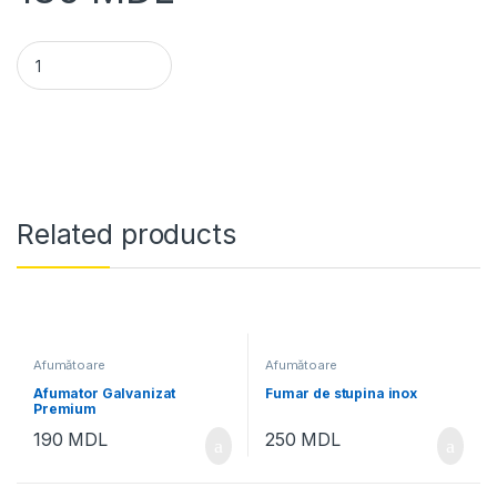
Afumător galvanizat Clasic quantity
Related products
Afumătoare
Afumătoare
Afumator Galvanizat
Fumar de stupina inox
Premium
190
MDL
250
MDL