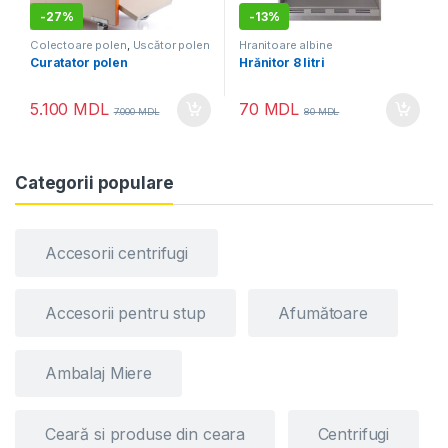
-
27%
-
13%
Colectoare polen
,
Uscător polen
Hranitoare albine
Curatator polen
Hrănitor 8 litri
5.100
MDL
70
MDL
7.000
MDL
80
MDL
Categorii populare
Accesorii centrifugi
Accesorii pentru stup
Afumătoare
Ambalaj Miere
Ceară si produse din ceara
Centrifugi