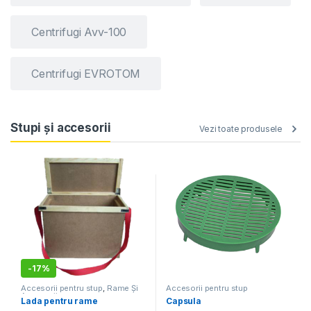
Centrifugi Avv-100
Centrifugi EVROTOM
Stupi și accesorii
Vezi toate produsele
-
17%
Accesorii pentru stup
,
Rame Și
Accesorii pentru stup
Accesorii
Lada pentru rame
Capsula