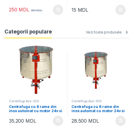
250
MDL
15
MDL
300
MDL
Categorii populare
Vezi toate produsele
Centrifugi Avv-100
Centrifugi Avv-100
Centrefuga cu 8 rame din
Centrefuga cu 6 rame din
inox automat сu motor 24v si
inox automat сu motor 24v si
220v
220v
35.200
MDL
28.500
MDL