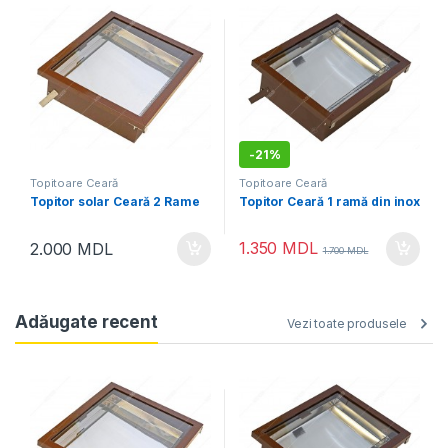
-
21%
Topitoare Ceară
Topitoare Ceară
Topitor solar Ceară 2 Rame
Topitor Ceară 1 ramă din inox
1.350
MDL
2.000
MDL
1.700
MDL
Adăugate recent
Vezi toate produsele